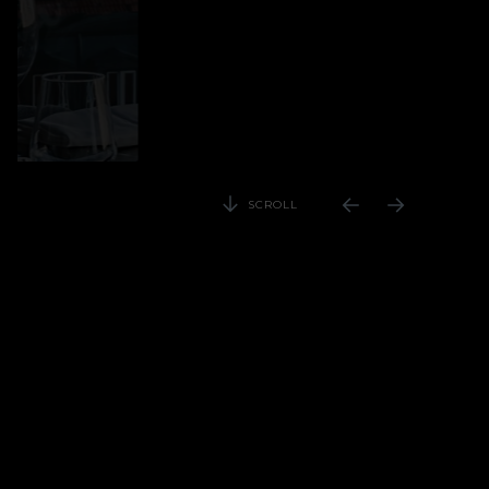
SCROLL
Restaurante Via Graça
O miradouro de Lisboa.